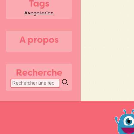
Tags
#vegetarien
A propos
Recherche