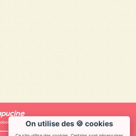
apucine
issboydu67.
On utilise des 🍪 cookies
Ce site utilise des cookies. Certains sont nécessaires