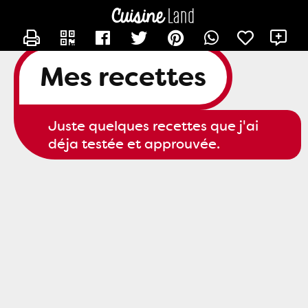
CONTACTER JOHANA
X
Mes recettes
Juste quelques recettes que j'ai
déja testée et approuvée.