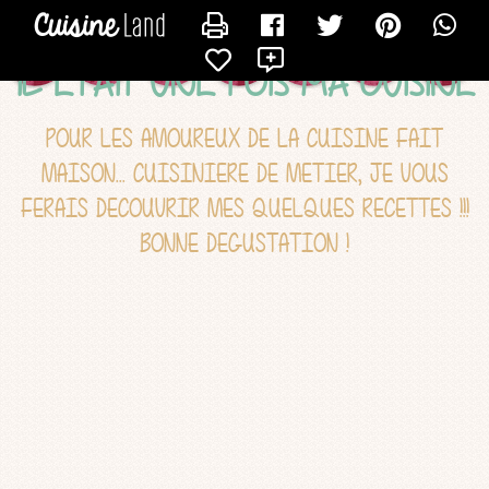
CONTACTER LILOTTE99
X
IL ETAIT UNE FOIS MA CUISINE
POUR LES AMOUREUX DE LA CUISINE FAIT
MAISON... CUISINIERE DE METIER, JE VOUS
FERAIS DECOUVRIR MES QUELQUES RECETTES !!!
BONNE DEGUSTATION !