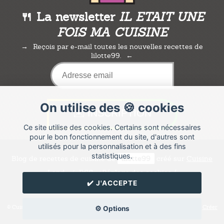
🍴 La newsletter
IL ETAIT UNE
FOIS MA CUISINE
Reçois par e-mail toutes les nouvelles recettes de
lilotte99.
On utilise des 🍪 cookies
Ce site utilise des cookies. Certains sont nécessaires
pour le bon fonctionnement du site, d'autres sont
utilisés pour la personnalisation et à des fins
statistiques.
Blog de recettes de cuisine de
lilotte99
créé sur
Cuisine
Land
⁄
RSS
⁄
Réglage des cookies
/
✔️ J'ACCEPTE
✉️ Contacter lilotte99
© Cuisine.land : La plateforme de blog spécialisée dans les blogs culinaires.
Créer
⚙️ Options
un blog de cuisine