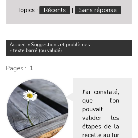
Topics :
Récents
|
Sans réponse
Accueil
»
Suggestions et problèmes
»
texte barré (ou validé)
Pages :
1
J'ai constaté,
que l'on
pouvait
valider les
étapes de la
recette au fur