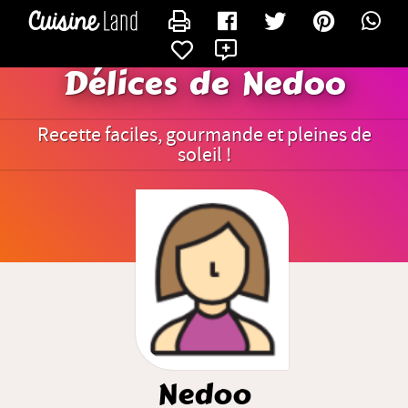
CONTACTER NEDOO
X
Délices de Nedoo
Recette faciles, gourmande et pleines de
soleil !
Nedoo