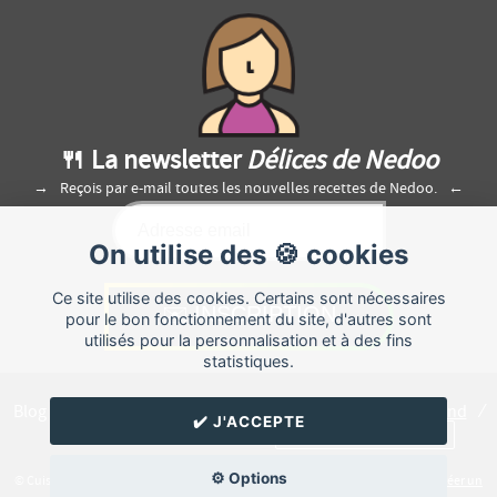
🍴 La newsletter
Délices de Nedoo
Reçois par e-mail toutes les nouvelles recettes de Nedoo.
On utilise des 🍪 cookies
Ce site utilise des cookies. Certains sont nécessaires
pour le bon fonctionnement du site, d'autres sont
utilisés pour la personnalisation et à des fins
statistiques.
Blog de recettes de cuisine de
Nedoo
créé sur
Cuisine
Land
⁄
✔️ J'ACCEPTE
RSS
⁄
Réglage des cookies
/
✉️ Contacter Nedoo
⚙️ Options
© Cuisine.land : La plateforme de blog spécialisée dans les blogs culinaires.
Créer un
blog de cuisine