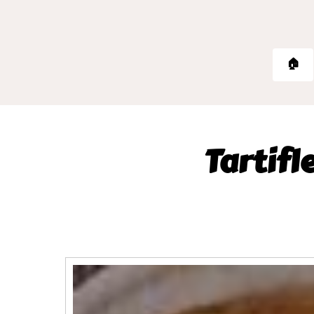
🏠
Tartifl