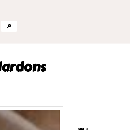
🔎
 lardons
🍽️ 4