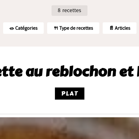
8 recettes
🥗️ Catégories
🍴 Type de recettes
📄 Articles
ette au reblochon et
PLAT