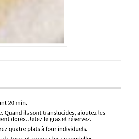
ant 20 min.
. Quand ils sont translucides, ajoutez les
ient dorés. Jetez le gras et réservez.
rez quatre plats à four individuels.
 de terre et coupez-les en rondelles.