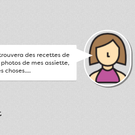
trouvera des recettes de
s photos de mes assiette,
s choses....
t