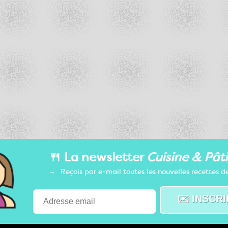
🍴 La newsletter
Cuisine & Pâti
Reçois par e-mail toutes les nouvelles recettes de