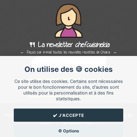
🍴 La newsletter
chefcuisinekia
Reçois par e-mail toutes les nouvelles recettes de Chiara.
On utilise des 🍪 cookies
Ce site utilise des cookies. Certains sont nécessaires
pour le bon fonctionnement du site, d'autres sont
utilisés pour la personnalisation et à des fins
statistiques.
Blog de recettes de cuisine de
Chiara
créé sur
Cuisine
Land
⁄
RSS
⁄
Réglage des
✔️ J'ACCEPTE
cookies
/
✉️ Contacter Chiara
⚙️ Options
© Cuisine.land : La plateforme de blog spécialisée dans les blogs culinaires.
Créer un blog de cuisine