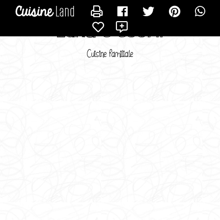
CONTACTER LUNAKISS
X
Luna C Cool !!
Cuisine familiale