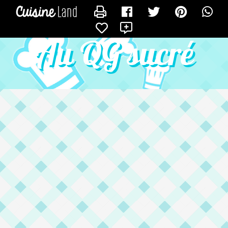
CONTACTER SYLVAIN
X
Au QG sucré