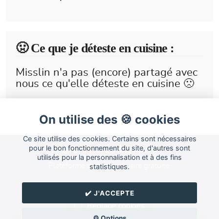
🤢 Ce que je déteste en cuisine :
Misslin n'a pas (encore) partagé avec
nous ce qu'elle déteste en cuisine 🙁
On utilise des 🍪 cookies
Ce site utilise des cookies. Certains sont nécessaires
Cuisine
pour le bon fonctionnement du site, d'autres sont
Land
2015-2026
utilisés pour la personnalisation et à des fins
Plateforme de blog culinaire gratuite.
statistiques.
Forum
FAQ
CGU
✔️ J'ACCEPTE
Réglage cookies
⚙️ Options