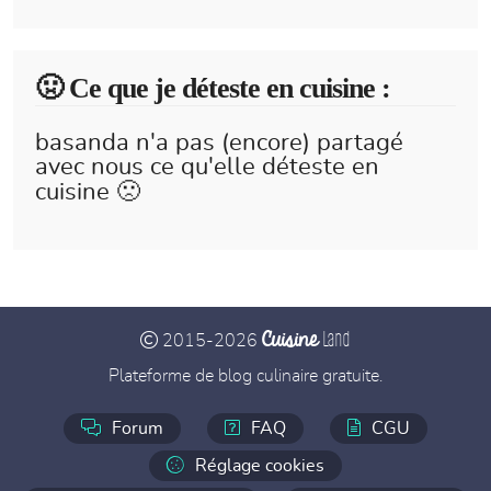
🤢 Ce que je déteste en cuisine :
basanda n'a pas (encore) partagé
avec nous ce qu'elle déteste en
cuisine 🙁
Cuisine
Land
2015-2026
Plateforme de blog culinaire gratuite.
Forum
FAQ
CGU
Réglage cookies