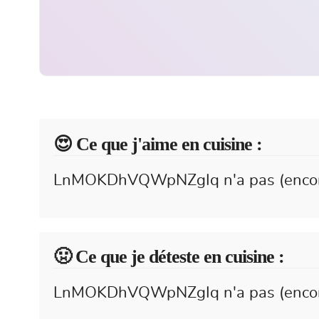
😍️ Ce que j'aime en cuisine :
LnMOKDhVQWpNZgIq n'a pas (encore) 
🤢 Ce que je déteste en cuisine :
LnMOKDhVQWpNZgIq n'a pas (encore) 