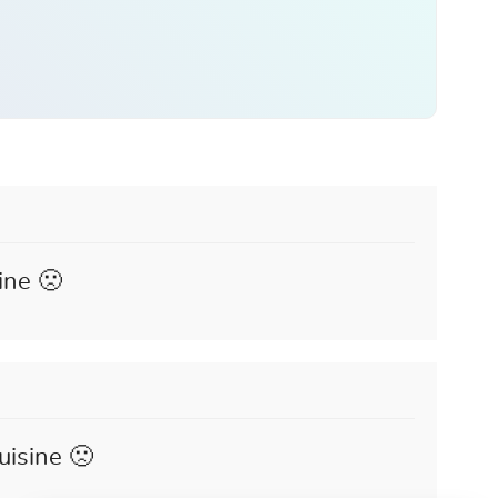
ine 🙁
isine 🙁