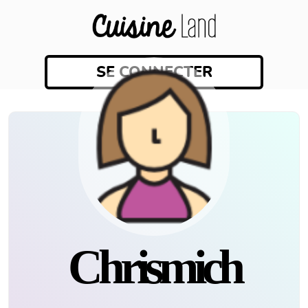
SE CONNECTER
chrismich