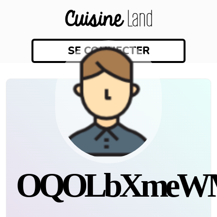
SE CONNECTER
oQOLbXmeWM