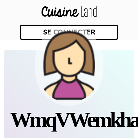
SE CONNECTER
WmqVWemkha