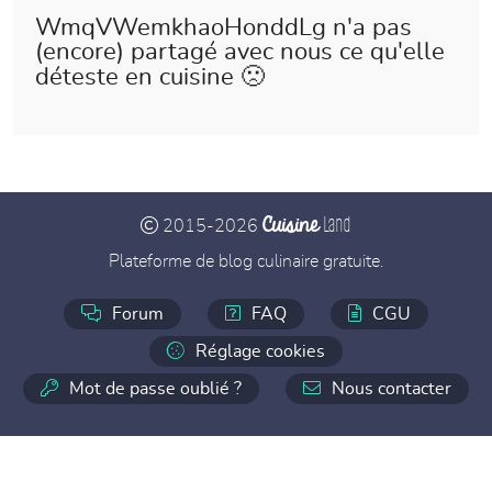
WmqVWemkhaoHonddLg n'a pas
(encore) partagé avec nous ce qu'elle
déteste en cuisine 🙁
Cuisine
Land
2015-2026
Plateforme de blog culinaire gratuite.
Forum
FAQ
CGU
Réglage cookies
Mot de passe oublié ?
Nous contacter