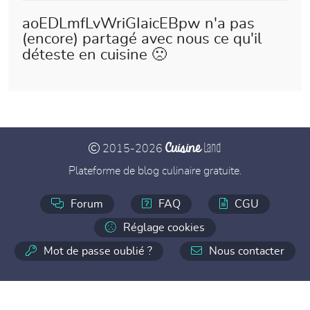
aoEDLmfLvWriGIaicEBpw n'a pas
(encore) partagé avec nous ce qu'il
déteste en cuisine 🙁
Cuisine
Land
2015-2026
Plateforme de blog culinaire gratuite.
Forum
FAQ
CGU
Réglage cookies
Mot de passe oublié ?
Nous contacter