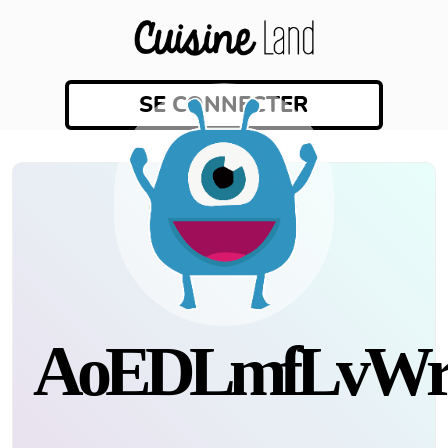
SE CONNECTER
aoEDLmfLvWr