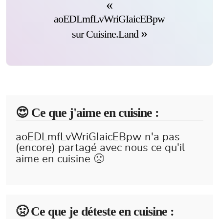
aoEDLmfLvWriGIaicEBpw
sur Cuisine.Land
😍️ Ce que j'aime en cuisine :
aoEDLmfLvWriGIaicEBpw n'a pas
(encore) partagé avec nous ce qu'il
aime en cuisine 🙁
🤢 Ce que je déteste en cuisine :