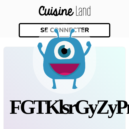
SE CONNECTER
FGTKlsrGyZ