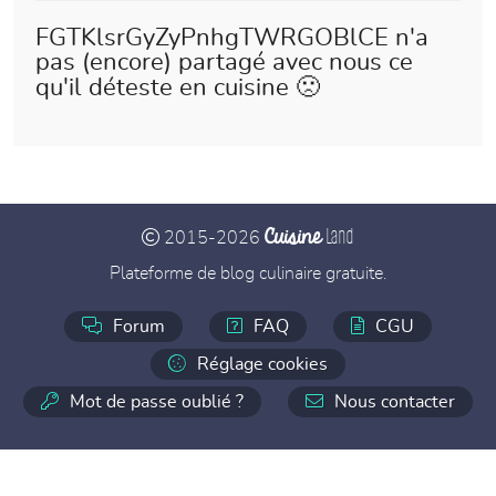
FGTKlsrGyZyPnhgTWRGOBlCE n'a
pas (encore) partagé avec nous ce
qu'il déteste en cuisine 🙁
Cuisine
Land
2015-2026
Plateforme de blog culinaire gratuite.
Forum
FAQ
CGU
Réglage cookies
Mot de passe oublié ?
Nous contacter