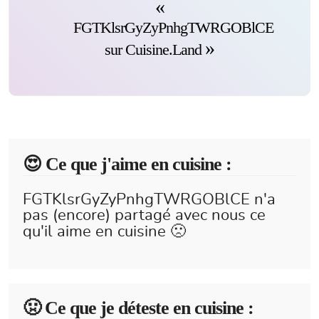
FGTKlsrGyZyPnhgTWRGOBlCE
sur Cuisine.Land
😍️ Ce que j'aime en cuisine :
FGTKlsrGyZyPnhgTWRGOBlCE n'a
pas (encore) partagé avec nous ce
qu'il aime en cuisine 🙁
🤢 Ce que je déteste en cuisine :