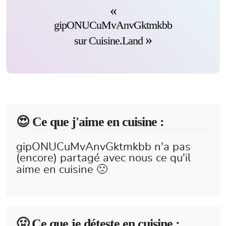
gipONUCuMvAnvGktmkbb
sur Cuisine.Land
😍️ Ce que j'aime en cuisine :
gipONUCuMvAnvGktmkbb n'a pas
(encore) partagé avec nous ce qu'il
aime en cuisine 🙁
🤢 Ce que je déteste en cuisine :