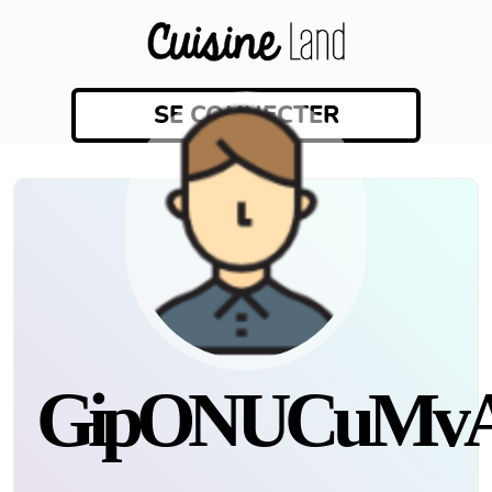
SE CONNECTER
gipONUCuMv