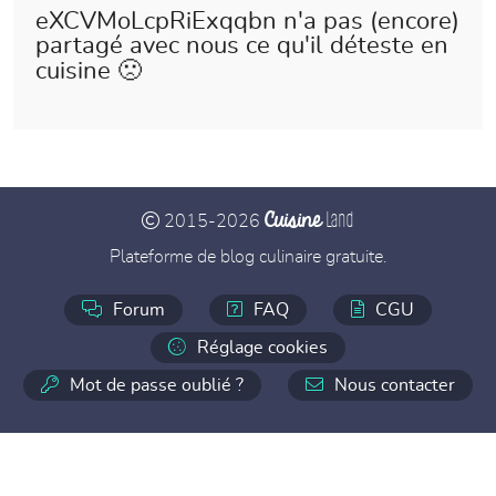
eXCVMoLcpRiExqqbn n'a pas (encore)
partagé avec nous ce qu'il déteste en
cuisine 🙁
Cuisine
Land
2015-2026
Plateforme de blog culinaire gratuite.
Forum
FAQ
CGU
Réglage cookies
Mot de passe oublié ?
Nous contacter