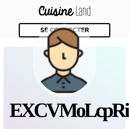
SE CONNECTER
eXCVMoLcpRi