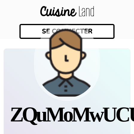
SE CONNECTER
zQuMoMwUCU