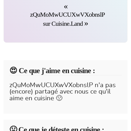
zQuMoMwUCUXwVXobnslP
sur Cuisine.Land
😍️ Ce que j'aime en cuisine :
zQuMoMwUCUXwVXobnslP n'a pas
(encore) partagé avec nous ce qu'il
aime en cuisine 🙁
🤢 Ce que je déteste en cuisine :