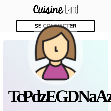
SE CONNECTER
TcPdzEGDNaA