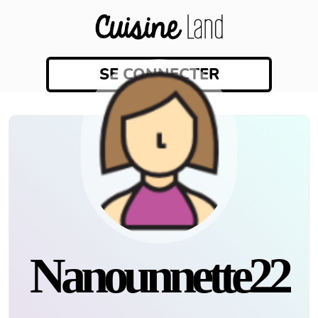
SE CONNECTER
nanounnette22