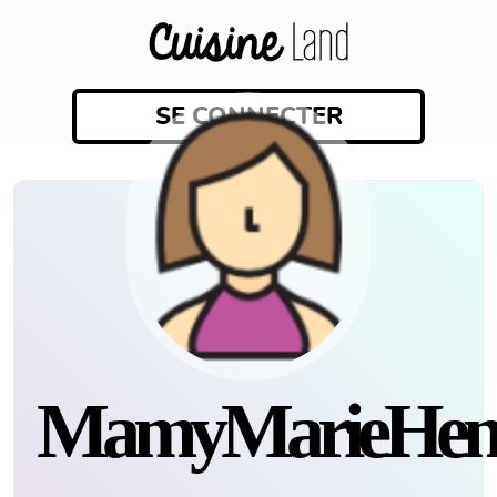
SE CONNECTER
MamyMarieHenr