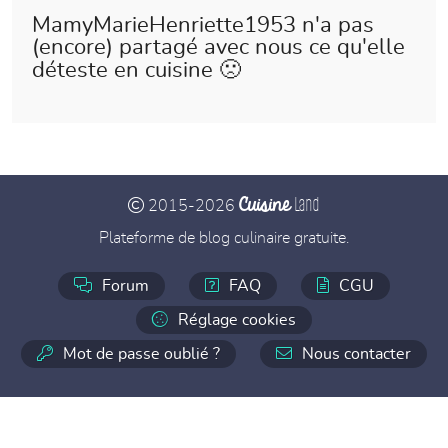
MamyMarieHenriette1953 n'a pas
(encore) partagé avec nous ce qu'elle
déteste en cuisine 🙁
Cuisine
Land
2015-2026
Plateforme de blog culinaire gratuite.
Forum
FAQ
CGU
Réglage cookies
Mot de passe oublié ?
Nous contacter