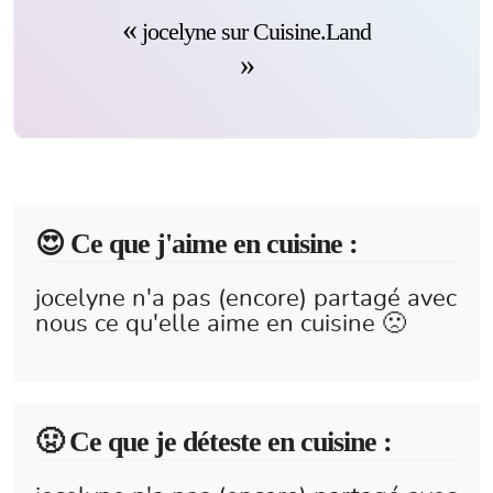
jocelyne sur Cuisine.Land
😍️ Ce que j'aime en cuisine :
jocelyne n'a pas (encore) partagé avec
nous ce qu'elle aime en cuisine 🙁
🤢 Ce que je déteste en cuisine :