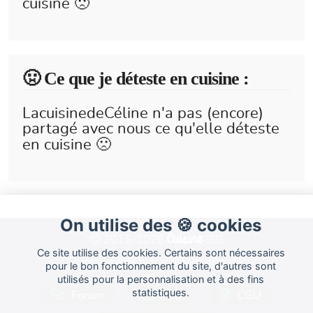
cuisine 🙁
🤢 Ce que je déteste en cuisine :
LacuisinedeCéline n'a pas (encore)
partagé avec nous ce qu'elle déteste
en cuisine 🙁
On utilise des 🍪 cookies
Cuisine
Land
2015-2026
Ce site utilise des cookies. Certains sont nécessaires
Plateforme de blog culinaire gratuite.
pour le bon fonctionnement du site, d'autres sont
utilisés pour la personnalisation et à des fins
statistiques.
Forum
FAQ
CGU