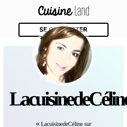
SE CONNECTER
LacuisinedeCélin
LacuisinedeCéline sur