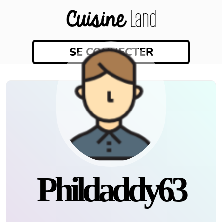
SE CONNECTER
Phildaddy63