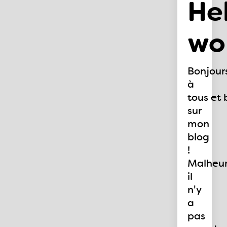
He
wo
Bonjour
à
tous et
sur
mon
blog
!
Malheu
il
n'y
a
pas