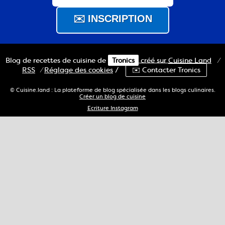
Blog de recettes de cuisine de
Tronics
créé sur
Cuisine
Land
⁄
RSS
⁄
Réglage des cookies
/
✉️ Contacter Tronics
© Cuisine.land : La plateforme de blog spécialisée dans les blogs culinaires.
Créer un blog de cuisine
Ecriture Instagram