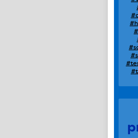
#d
#h
#
#s
#s
#te
#
p