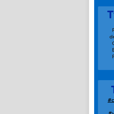
T
d
#c
#v