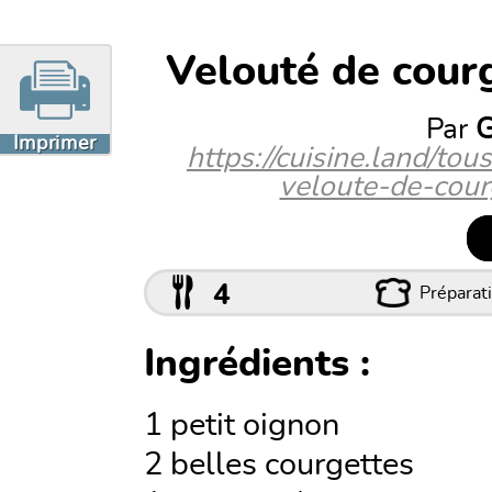
Velouté de courg
Par
G
Imprimer
https://cuisine.land/to
veloute-de-courg
4
Préparati
Ingrédients :
1 petit oignon
2 belles courgettes