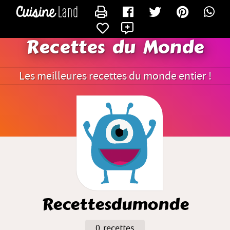
CONTACTER RECETTESDUMONDE
X
Recettes du Monde
Les meilleures recettes du monde entier !
Recettesdumonde
0 recettes