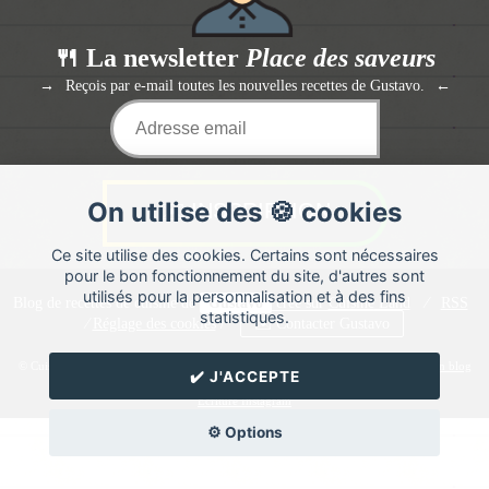
🍴 La newsletter
Place des saveurs
Reçois par e-mail toutes les nouvelles recettes de Gustavo.
On utilise des 🍪 cookies
Ce site utilise des cookies. Certains sont nécessaires
pour le bon fonctionnement du site, d'autres sont
utilisés pour la personnalisation et à des fins
Blog de recettes de cuisine de
Gustavo
créé sur
Cuisine
Land
⁄
RSS
statistiques.
⁄
Réglage des cookies
/
✉️ Contacter Gustavo
© Cuisine.land : La plateforme de blog spécialisée dans les blogs culinaires.
Créer un blog
✔️ J'ACCEPTE
de cuisine
Ecriture Instagram
⚙️ Options