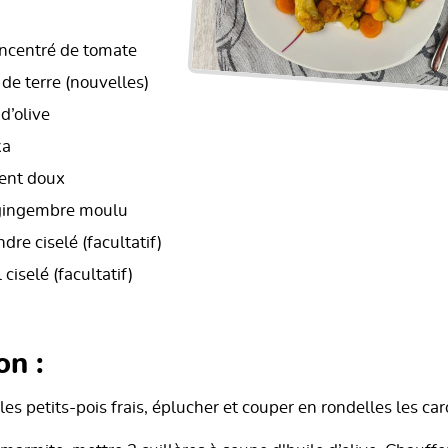
oncentré de tomate
e terre (nouvelles)
 d’olive
ka
ment doux
e gingembre moulu
dre ciselé (facultatif)
 ciselé (facultatif)
on :
les petits-pois frais, éplucher et couper en rondelles les car