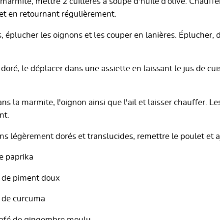
rmite, mettre 2 cuillères à soupe d'huile d’olive. Chauffer
let en retournant régulièrement.
 éplucher les oignons et les couper en lanières. Éplucher, d
 doré, le déplacer dans une assiette en laissant le jus de cu
ns la marmite, l'oignon ainsi que l'ail et laisser chauffer. L
nt.
ns légèrement dorés et translucides, remettre le poulet et aj
de paprika
fé de piment doux
fé de curcuma