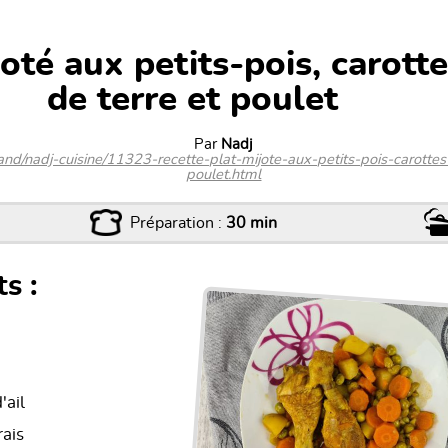
oté aux petits-pois, carotte
de terre et poulet
Par
Nadj
.land/nadj-cuisine/11323-recette-plat-mijote-aux-petits-pois-carotte
poulet.html
Préparation :
30 min
s :
'ail
rais