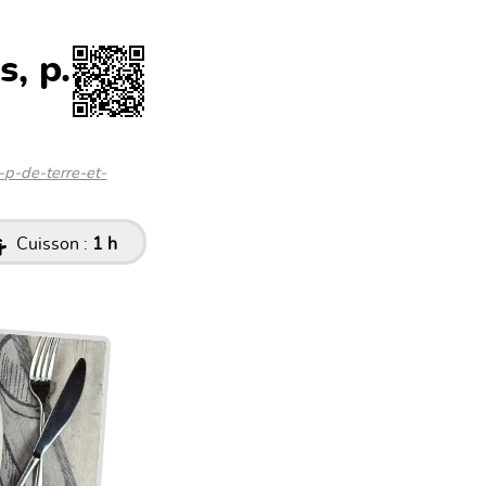
s, p.
s-p-de-terre-et-
Cuisson :
1 h