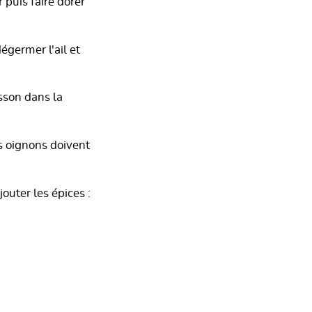
 puis faire dorer
égermer l'ail et
isson dans la
es oignons doivent
outer les épices :