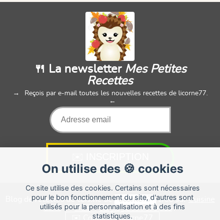
🍴 La newsletter
Mes Petites
Recettes
Reçois par e-mail toutes les nouvelles recettes de licorne77.
On utilise des 🍪 cookies
Ce site utilise des cookies. Certains sont nécessaires
pour le bon fonctionnement du site, d'autres sont
Blog de recettes de cuisine de
licorne77
créé sur
Cuisine
utilisés pour la personnalisation et à des fins
Land
⁄
RSS
⁄
Réglage des cookies
/
statistiques.
✉️ Contacter licorne77