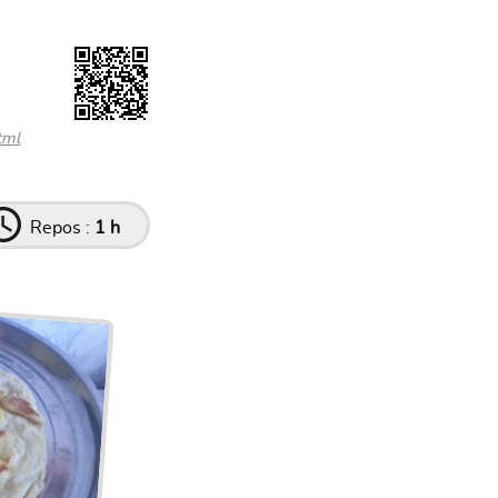
tml
Repos :
1 h