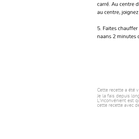
carré. Au centre 
au centre, joignez
5. Faites chauffer
naans 2 minutes 
Cette recette a été v
Je la fais depuis lo
L'inconvénient est q
cette recette avec de