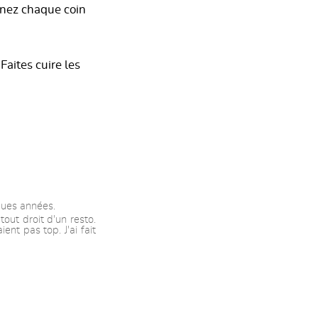
enez chaque coin
Faites cuire les
lques années.
out droit d'un resto.
nt pas top. J'ai fait