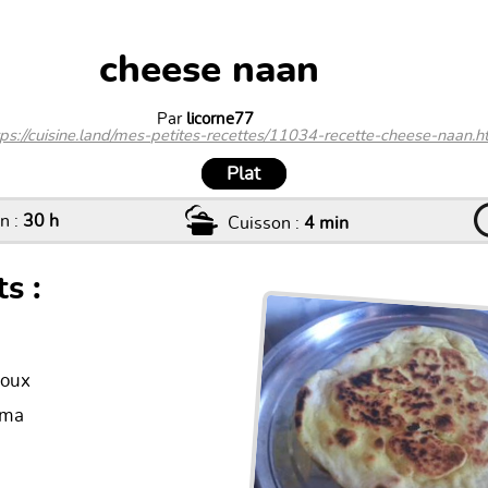
cheese naan
Par
licorne77
tps://cuisine.land/mes-petites-recettes/11034-recette-cheese-naan.h
Plat
n :
30 h
Cuisson :
4 min
s :
doux
uma