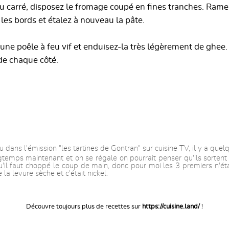
du carré, disposez le fromage coupé en fines tranches. Ram
 les bords et étalez à nouveau la pâte.
 une poêle à feu vif et enduisez-la très légèrement de ghee. 
de chaque côté.
u dans l'émission "les tartines de Gontran" sur cuisine TV, il y a que
ngtemps maintenant et on se régale on pourrait penser qu'ils sortent t
u'il faut choppé le coup de main, donc pour moi les 3 premiers n'étaie
 la levure sèche et c'était nickel.
Découvre toujours plus de recettes sur
https://cuisine.land/
!