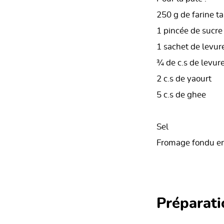
250 g de farine t
1 pincée de sucre
1 sachet de levur
¾ de c.s de levur
2 c.s de yaourt
5 c.s de ghee
Sel
Fromage fondu en 
Préparati