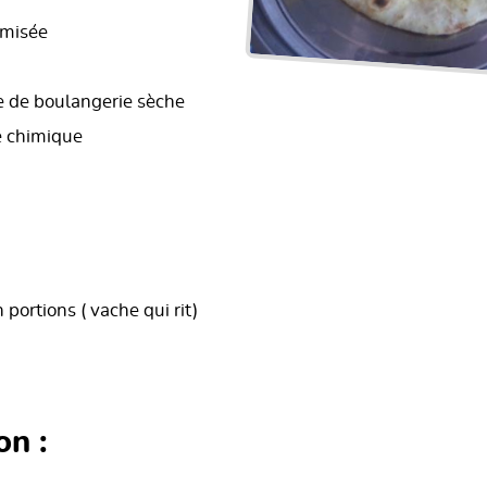
amisée
e de boulangerie sèche
e chimique
portions ( vache qui rit)
on :