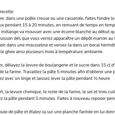
recette
ee: dans une poêle creuse ou une casserole, faites fondre le
ux pendant 15 à 20 minutes, en remuant de temps en temp
 le mélange va mousser avec une écume blanche au début qu
 cuisson dés que vous verrez apparaître un dépôt marron au 
ation dans une mousseline et versez-la dans un bocal hermé
le ghee ainsi plusieurs mois à température ambiante.
r, délayez la levure de boulangerie et le sucre dans 15 cl d
de la farine. Travaillez la pâte 5 minutes afin d'obtenir une 
 avec un linge et laissez lever la pâte pendant ½ heure.
t, la levure chimique, le reste de la farine, le sel et trois cu
lez la pâte pendant 5 minutes. Faites à nouveau reposer pe
oule de pâte et étalez-la sur une planche farinée en lui do