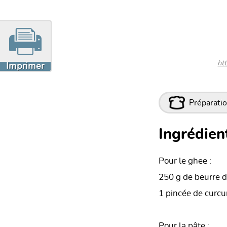
ht
Imprimer
Préparatio
Ingrédient
Pour le ghee :
250 g de beurre 
1 pincée de curc
Pour la pâte :