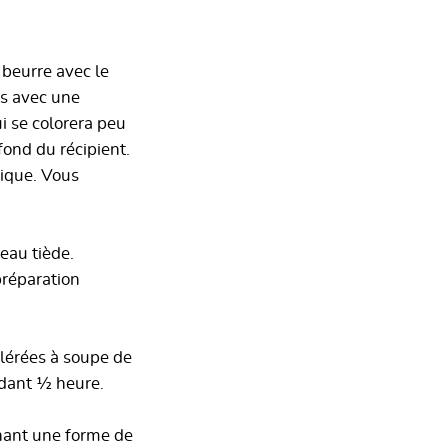
 beurre avec le
s avec une
i se colorera peu
fond du récipient.
tique. Vous
'eau tiède.
préparation
illérées à soupe de
ndant ½ heure.
nnant une forme de