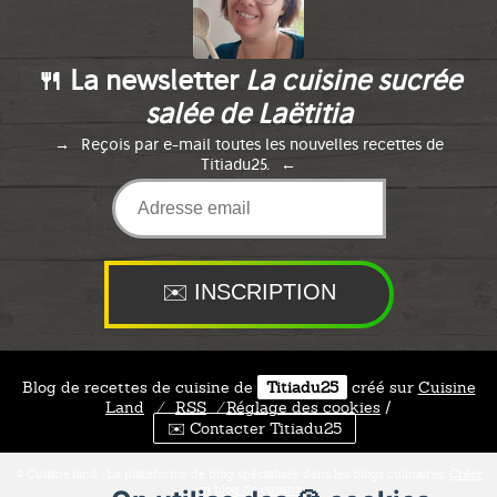
🍴 La newsletter
La cuisine sucrée
salée de Laëtitia
Reçois par e-mail toutes les nouvelles recettes de
Titiadu25.
Blog de recettes de cuisine de
Titiadu25
créé sur
Cuisine
Land
⁄
RSS
⁄
Réglage des cookies
/
✉️ Contacter Titiadu25
© Cuisine.land : La plateforme de blog spécialisée dans les blogs culinaires.
Créer
un blog de cuisine