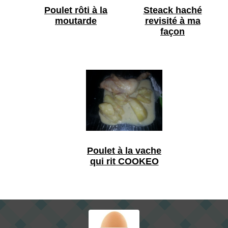
Poulet rôti à la
Steack haché
moutarde
revisité à ma
façon
Poulet à la vache
qui rit COOKEO