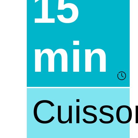
15
min
Cuisso