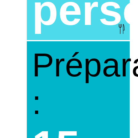
pers
Prépar
: