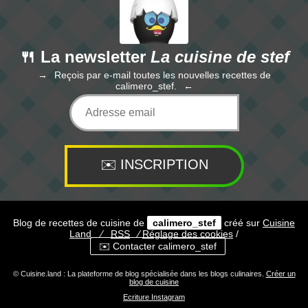
🍴 La newsletter
La cuisine de stef
Reçois par e-mail toutes les nouvelles recettes de
calimero_stef.
Blog de recettes de cuisine de
calimero_stef
créé sur
Cuisine
Land
⁄
RSS
⁄
Réglage des cookies
/
✉️ Contacter calimero_stef
© Cuisine.land : La plateforme de blog spécialisée dans les blogs culinaires.
Créer un
blog de cuisine
Ecriture Instagram