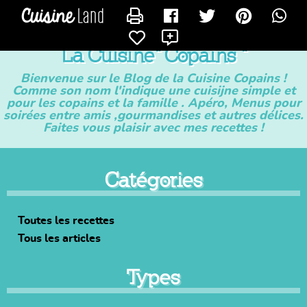
CONTACTER VANDERTOM
X
La Cuisine" Copains "
Bienvenue sur le Blog de la Cuisine Copains !
Comme son nom l'indique une cuisijne simple et
pour les copains et la famille . Apéro, Menus pour
soirées entre amis ,gourmandises et autres délices.
Faites vous plaisir avec mes recettes !
Catégories
Toutes les recettes
Tous les articles
Types