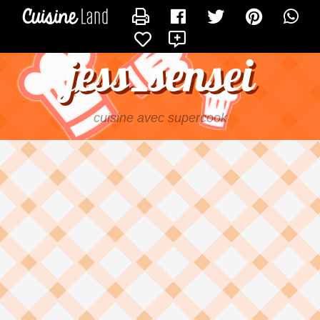
CONTACTER JESS_SENSEI
X
jess_sensei
cuisine avec supercook