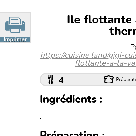
Ile flottante
ther
Imprimer
P
https://cuisine.land/gigi-
flottante-a-la-v
4
Préparati
Ingrédients :
.
Préparation :