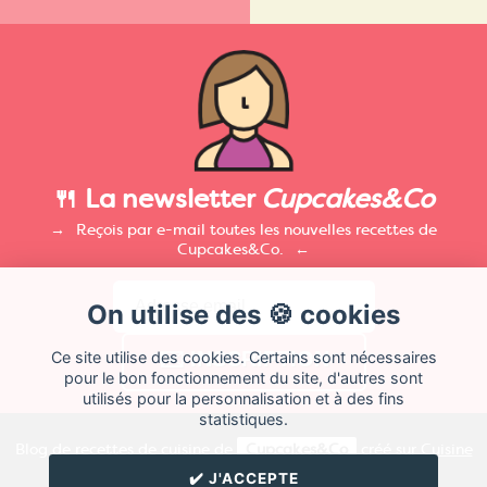
🍴 La newsletter
Cupcakes&Co
Reçois par e-mail toutes les nouvelles recettes de
Cupcakes&Co.
On utilise des 🍪 cookies
Ce site utilise des cookies. Certains sont nécessaires
pour le bon fonctionnement du site, d'autres sont
utilisés pour la personnalisation et à des fins
statistiques.
Blog de recettes de cuisine de
Cupcakes&Co
créé sur
Cuisine
Land
⁄
RSS
⁄
Réglage des cookies
/
✔️ J'ACCEPTE