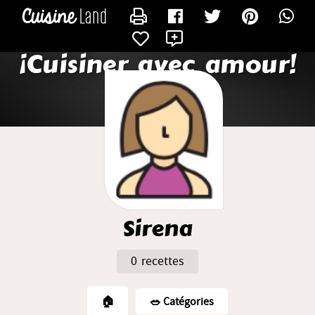
CONTACTER SIRENA
X
¡Cuisiner avec amour!
Sirena
0 recettes
🏠
🥗️ Catégories