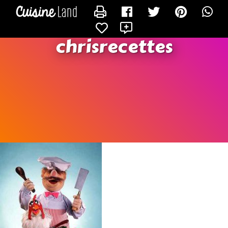
CONTACTER CHRISRECETTES
X
chrisrecettes