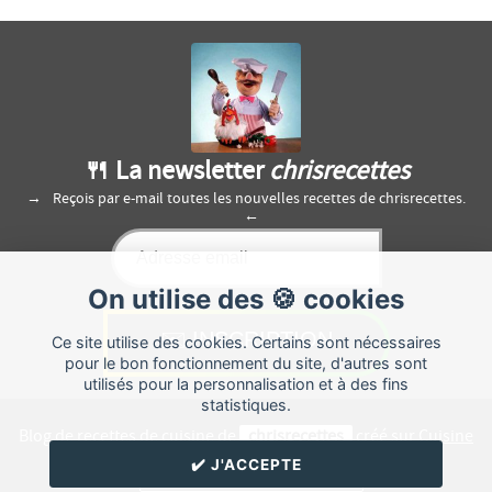
🍴 La newsletter
chrisrecettes
Reçois par e-mail toutes les nouvelles recettes de chrisrecettes.
On utilise des 🍪 cookies
Ce site utilise des cookies. Certains sont nécessaires
pour le bon fonctionnement du site, d'autres sont
utilisés pour la personnalisation et à des fins
statistiques.
Blog de recettes de cuisine de
chrisrecettes
créé sur
Cuisine
Land
⁄
RSS
⁄
Réglage des cookies
/
✔️ J'ACCEPTE
✉️ Contacter chrisrecettes