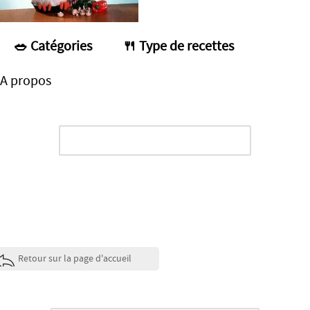
Envoi en cours...
🥗️ Catégories
🍴 Type de recettes
A propos
Appuyer sur [ ENTREE ] pour lancer la
recherche
Retour sur la page d'accueil