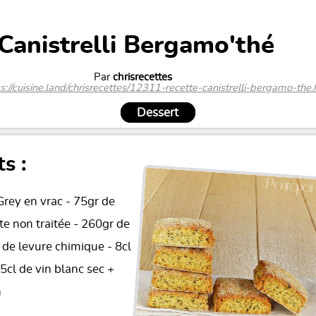
Canistrelli Bergamo'thé
Par
chrisrecettes
s://cuisine.land/chrisrecettes/12311-recette-canistrelli-bergamo-the
Dessert
s :
Grey en vrac - 75gr de
e non traitée - 260gr de
e de levure chimique - 8cl
 5cl de vin blanc sec +
n