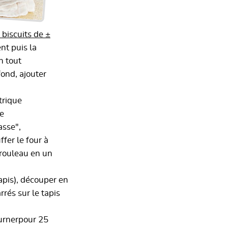
biscuits de ±
nt puis la
n tout
fond, ajouter
trique
ne
asse",
fer le four à
u rouleau en un
apis), découper en
rrés sur le tapis
ournerpour 25