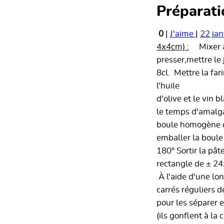
Préparati
0
|
J'aime
|
22 ja
4x4cm) :
Mixer au
presser,mettre le
8cl. Mettre la far
l'huile
d'olive et le vin
le temps d'amalga
boule homogène qui
emballer la boule 
180° Sortir la pât
rectangle de ± 2
À l'aide d'une lo
carrés réguliers d
pour les séparer 
(ils gonflent à la