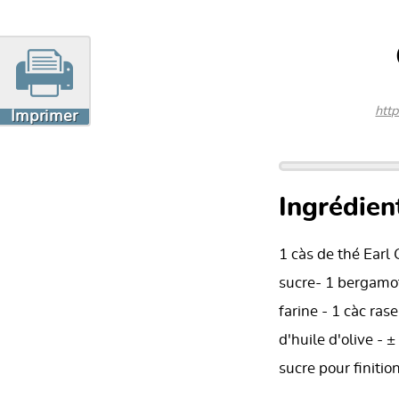
http
Imprimer
Ingrédient
1 càs de thé Earl 
sucre- 1 bergamot
farine - 1 càc ras
d'huile d'olive - ±
sucre pour finitio