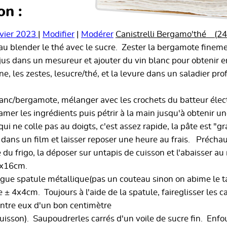
on :
nvier 2023
|
Modifier
|
Modérer
Canistrelli Bergamo'thé
(24 
 blender le thé avec le sucre. Zester la bergamote fineme
 jus dans un mesureur et ajouter du vin blanc pour obtenir e
ine, les zestes, lesucre/thé, et la levure dans un saladier pro
 blanc/bergamote, mélanger avec les crochets du batteur élec
mer les ingrédients puis pétrir à la main jusqu'à obtenir u
 ne colle pas au doigts, c'est assez rapide, la pâte est "gr
dans un film et laisser reposer une heure au frais. Préchauf
e du frigo, la déposer sur untapis de cuisson et l'abaisser a
4x16cm.
ngue spatule métallique(pas un couteau sinon on abime le t
e ± 4x4cm. Toujours à l'aide de la spatule, faireglisser les ca
entre eux d'un bon centimètre
 cuisson). Saupoudrerles carrés d'un voile de sucre fin. Enf