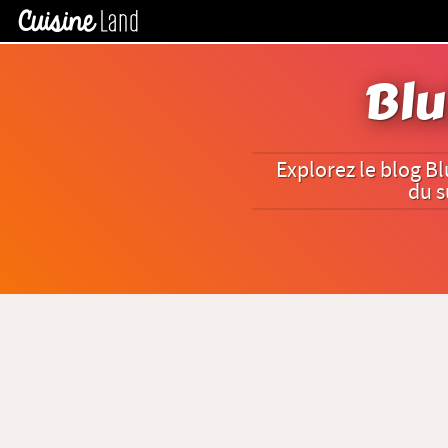
Blu
Explorez le blog Bl
du s