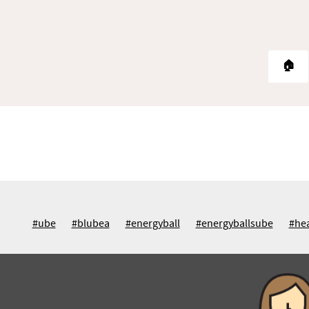
🏠
#ube
#blubea
#energyball
#energyballsube
#he