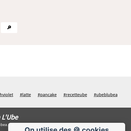
🔎
hviolet
#latte
#pancake
#recetteube
#ubeblubea
à L'Ube
ubea.
On utilise des 🍪 cookies