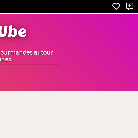
X
'Ube
es gourmandes autour
ines.