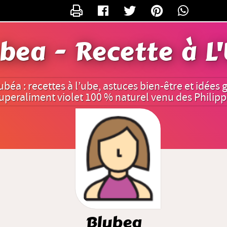
CONTACTER BLUBEA
bea - Recette à L
ubéa : recettes à l’ube, astuces bien-être et idé
uperaliment violet 100 % naturel venu des Philipp
Blubea