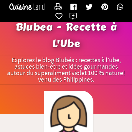
CONTACTER BLUBEA
X
Blubea - Recette à
L'Ube
Explorez le blog Blubéa : recettes à l’ube,
astuces bien-être et idées gourmandes
autour du superaliment violet 100 % naturel
venu des Philippines.