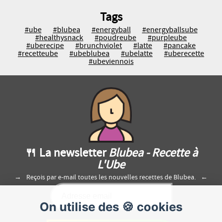
Tags
#ube
#blubea
#energyball
#energyballsube
#healthysnack
#poudreube
#purpleube
#uberecipe
#brunchviolet
#latte
#pancake
#recetteube
#ubeblubea
#ubelatte
#uberecette
#ubeviennois
🍴 La newsletter
Blubea - Recette à
L'Ube
Reçois par e-mail toutes les nouvelles recettes de Blubea.
On utilise des 🍪 cookies