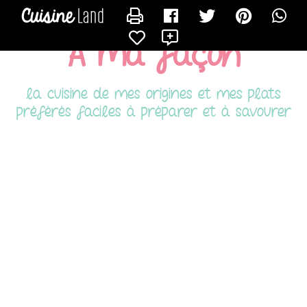
CONTACTER CIARA
X
À ma façon
la cuisine de mes origines et mes plats
préférés faciles à préparer et à savourer