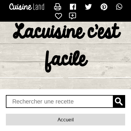
CONTACTER CUISINEFACILE64
X
Lacuisine c'est
facile
Accueil